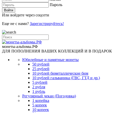
Пароль
Или войдите через соцсети
Еще не с нами?
Зарегистрируйтесь!
монеты-альбомы.РФ
ДЛЯ ПОПОЛНЕНИЯ ВАШИХ КОЛЛЕКЦИЙ И В ПОДАРОК
Юбилейные и памятные монеты
50 рублей
25 рублей
10 рублей биметаллические бим
10 рублей гальваника (ГВС, ГТД и др.)
5 рублей
2 рубля
1 рубль
Регулярный чекан (Погодовка)
1 копейка
5 копеек
10 копеек