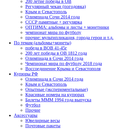
200 летие победы в ОВ
Регулярный чекан (погодовка)
Крым и Севастополь
Олимпиада Сочи 2014 года
СССР памятные + регулярка
ОПТИМА: альбомы и листы + монетники
чемпионат мира по футболу
прочие: мультипликация, города герои и т.д.
По темам (альбомы+монеты)
победа в ВОВ 41-45г
200 лет победы в ОВ 1812 года
Олимпиада в Сочи 2014 года
Чемпионат мира по футболу 2018 года
Воссоединение Крыма и Севастополя
Купюры РФ
Олимпиада в Сочи 2014 года
Крым и Севастополь
Опытные (экспериментальные)
Красивые номера на купюрах
Билеты МММ 1994 года выпуска
Футбол
Прочие
Аксессуары
Ювелирные весы
Почтовые пакеты