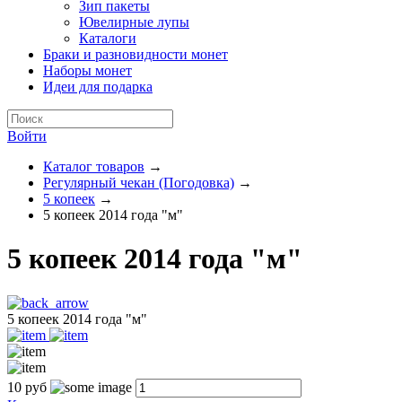
Зип пакеты
Ювелирные лупы
Каталоги
Браки и разновидности монет
Наборы монет
Идеи для подарка
Войти
Каталог товаров
→
Регулярный чекан (Погодовка)
→
5 копеек
→
5 копеек 2014 года "м"
5 копеек 2014 года "м"
5 копеек 2014 года "м"
10
руб