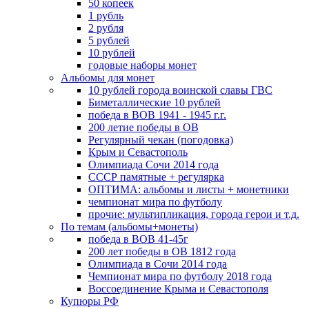
50 копеек
1 рубль
2 рубля
5 рублей
10 рублей
годовые наборы монет
Альбомы для монет
10 рублей города воинской славы ГВС
Биметаллические 10 рублей
победа в ВОВ 1941 - 1945 г.г.
200 летие победы в ОВ
Регулярный чекан (погодовка)
Крым и Севастополь
Олимпиада Сочи 2014 года
СССР памятные + регулярка
ОПТИМА: альбомы и листы + монетники
чемпионат мира по футболу
прочие: мультипликация, города герои и т.д.
По темам (альбомы+монеты)
победа в ВОВ 41-45г
200 лет победы в ОВ 1812 года
Олимпиада в Сочи 2014 года
Чемпионат мира по футболу 2018 года
Воссоединение Крыма и Севастополя
Купюры РФ