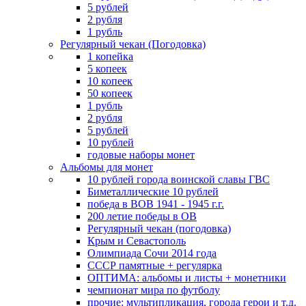
5 рублей
2 рубля
1 рубль
Регулярный чекан (Погодовка)
1 копейка
5 копеек
10 копеек
50 копеек
1 рубль
2 рубля
5 рублей
10 рублей
годовые наборы монет
Альбомы для монет
10 рублей города воинской славы ГВС
Биметаллические 10 рублей
победа в ВОВ 1941 - 1945 г.г.
200 летие победы в ОВ
Регулярный чекан (погодовка)
Крым и Севастополь
Олимпиада Сочи 2014 года
СССР памятные + регулярка
ОПТИМА: альбомы и листы + монетники
чемпионат мира по футболу
прочие: мультипликация, города герои и т.д.