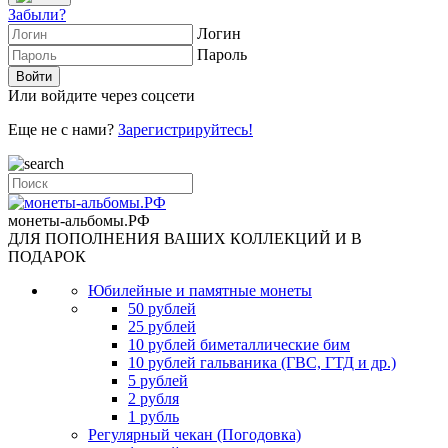
Забыли?
Логин
Пароль
Или войдите через соцсети
Еще не с нами?
Зарегистрируйтесь!
монеты-альбомы.РФ
ДЛЯ ПОПОЛНЕНИЯ ВАШИХ КОЛЛЕКЦИЙ И В
ПОДАРОК
Юбилейные и памятные монеты
50 рублей
25 рублей
10 рублей биметаллические бим
10 рублей гальваника (ГВС, ГТД и др.)
5 рублей
2 рубля
1 рубль
Регулярный чекан (Погодовка)