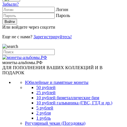
Забыли?
Логин
Пароль
Или войдите через соцсети
Еще не с нами?
Зарегистрируйтесь!
монеты-альбомы.РФ
ДЛЯ ПОПОЛНЕНИЯ ВАШИХ КОЛЛЕКЦИЙ И В
ПОДАРОК
Юбилейные и памятные монеты
50 рублей
25 рублей
10 рублей биметаллические бим
10 рублей гальваника (ГВС, ГТД и др.)
5 рублей
2 рубля
1 рубль
Регулярный чекан (Погодовка)