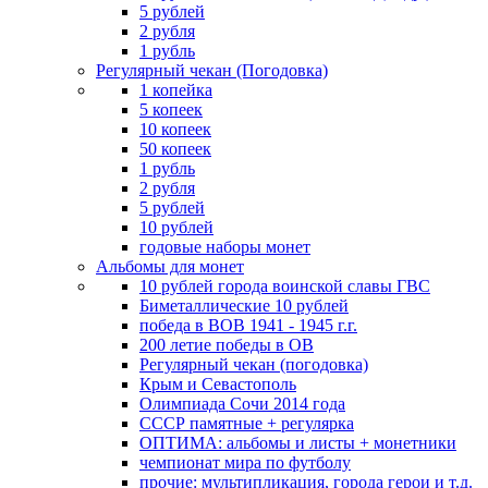
5 рублей
2 рубля
1 рубль
Регулярный чекан (Погодовка)
1 копейка
5 копеек
10 копеек
50 копеек
1 рубль
2 рубля
5 рублей
10 рублей
годовые наборы монет
Альбомы для монет
10 рублей города воинской славы ГВС
Биметаллические 10 рублей
победа в ВОВ 1941 - 1945 г.г.
200 летие победы в ОВ
Регулярный чекан (погодовка)
Крым и Севастополь
Олимпиада Сочи 2014 года
СССР памятные + регулярка
ОПТИМА: альбомы и листы + монетники
чемпионат мира по футболу
прочие: мультипликация, города герои и т.д.