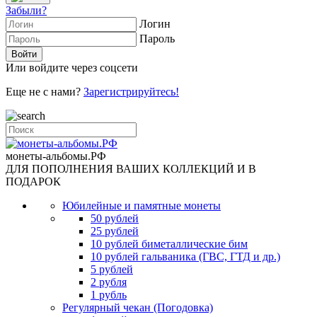
Забыли?
Логин
Пароль
Или войдите через соцсети
Еще не с нами?
Зарегистрируйтесь!
монеты-альбомы.РФ
ДЛЯ ПОПОЛНЕНИЯ ВАШИХ КОЛЛЕКЦИЙ И В
ПОДАРОК
Юбилейные и памятные монеты
50 рублей
25 рублей
10 рублей биметаллические бим
10 рублей гальваника (ГВС, ГТД и др.)
5 рублей
2 рубля
1 рубль
Регулярный чекан (Погодовка)