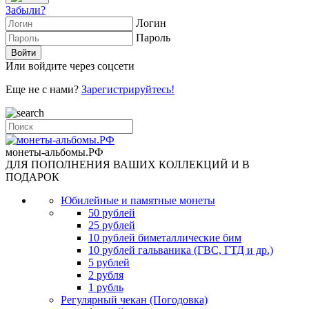
Забыли?
Логин
Пароль
Или войдите через соцсети
Еще не с нами?
Зарегистрируйтесь!
монеты-альбомы.РФ
ДЛЯ ПОПОЛНЕНИЯ ВАШИХ КОЛЛЕКЦИЙ И В
ПОДАРОК
Юбилейные и памятные монеты
50 рублей
25 рублей
10 рублей биметаллические бим
10 рублей гальваника (ГВС, ГТД и др.)
5 рублей
2 рубля
1 рубль
Регулярный чекан (Погодовка)