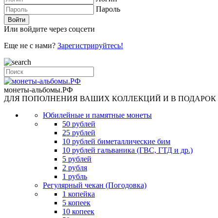
Пароль
Или войдите через соцсети
Еще не с нами?
Зарегистрируйтесь!
монеты-альбомы.РФ
ДЛЯ ПОПОЛНЕНИЯ ВАШИХ КОЛЛЕКЦИЙ И В ПОДАРОК
Юбилейные и памятные монеты
50 рублей
25 рублей
10 рублей биметаллические бим
10 рублей гальваника (ГВС, ГТД и др.)
5 рублей
2 рубля
1 рубль
Регулярный чекан (Погодовка)
1 копейка
5 копеек
10 копеек