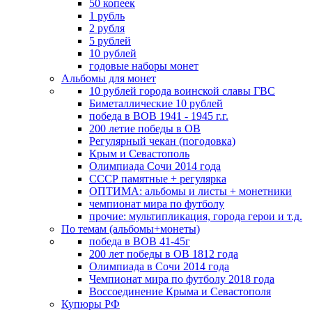
50 копеек
1 рубль
2 рубля
5 рублей
10 рублей
годовые наборы монет
Альбомы для монет
10 рублей города воинской славы ГВС
Биметаллические 10 рублей
победа в ВОВ 1941 - 1945 г.г.
200 летие победы в ОВ
Регулярный чекан (погодовка)
Крым и Севастополь
Олимпиада Сочи 2014 года
СССР памятные + регулярка
ОПТИМА: альбомы и листы + монетники
чемпионат мира по футболу
прочие: мультипликация, города герои и т.д.
По темам (альбомы+монеты)
победа в ВОВ 41-45г
200 лет победы в ОВ 1812 года
Олимпиада в Сочи 2014 года
Чемпионат мира по футболу 2018 года
Воссоединение Крыма и Севастополя
Купюры РФ