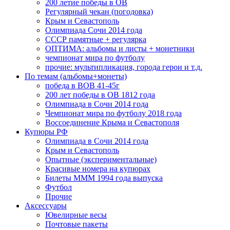
200 летие победы в ОВ
Регулярный чекан (погодовка)
Крым и Севастополь
Олимпиада Сочи 2014 года
СССР памятные + регулярка
ОПТИМА: альбомы и листы + монетники
чемпионат мира по футболу
прочие: мультипликация, города герои и т.д.
По темам (альбомы+монеты)
победа в ВОВ 41-45г
200 лет победы в ОВ 1812 года
Олимпиада в Сочи 2014 года
Чемпионат мира по футболу 2018 года
Воссоединение Крыма и Севастополя
Купюры РФ
Олимпиада в Сочи 2014 года
Крым и Севастополь
Опытные (экспериментальные)
Красивые номера на купюрах
Билеты МММ 1994 года выпуска
Футбол
Прочие
Аксессуары
Ювелирные весы
Почтовые пакеты