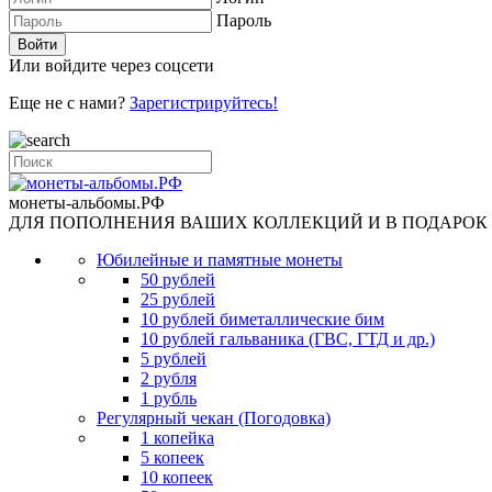
Пароль
Или войдите через соцсети
Еще не с нами?
Зарегистрируйтесь!
монеты-альбомы.РФ
ДЛЯ ПОПОЛНЕНИЯ ВАШИХ КОЛЛЕКЦИЙ И В ПОДАРОК
Юбилейные и памятные монеты
50 рублей
25 рублей
10 рублей биметаллические бим
10 рублей гальваника (ГВС, ГТД и др.)
5 рублей
2 рубля
1 рубль
Регулярный чекан (Погодовка)
1 копейка
5 копеек
10 копеек