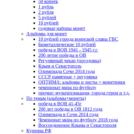
50 копеек
1 рубль
2 рубля
5 рублей
10 рублей
годовые наборы монет
Альбомы для монет
10 рублей города воинской славы ГВС
Биметаллические 10 рублей
победа в ВОВ 1941 - 1945 г.г.
200 летие победы в ОВ
Регулярный чекан (погодовка)
Крым и Севастополь
Олимпиада Сочи 2014 года
СССР памятные + регулярка
ОПТИМА: альбомы и листы + монетники
чемпионат мира по футболу
прочие: мультипликация, города герои и т.д.
По темам (альбомы+монеты)
победа в ВОВ 41-45г
200 лет победы в ОВ 1812 года
Олимпиада в Сочи 2014 года
Чемпионат мира по футболу 2018 года
Воссоединение Крыма и Севастополя
Купюры РФ