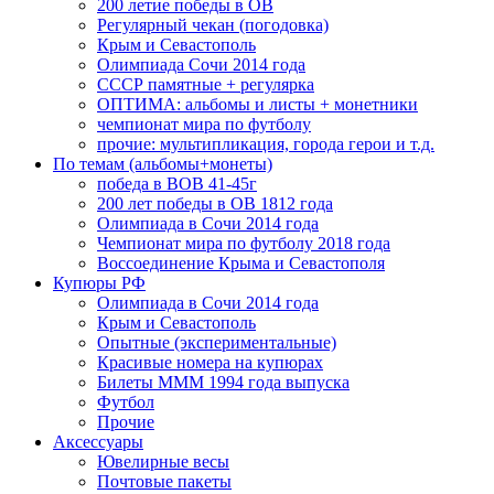
200 летие победы в ОВ
Регулярный чекан (погодовка)
Крым и Севастополь
Олимпиада Сочи 2014 года
СССР памятные + регулярка
ОПТИМА: альбомы и листы + монетники
чемпионат мира по футболу
прочие: мультипликация, города герои и т.д.
По темам (альбомы+монеты)
победа в ВОВ 41-45г
200 лет победы в ОВ 1812 года
Олимпиада в Сочи 2014 года
Чемпионат мира по футболу 2018 года
Воссоединение Крыма и Севастополя
Купюры РФ
Олимпиада в Сочи 2014 года
Крым и Севастополь
Опытные (экспериментальные)
Красивые номера на купюрах
Билеты МММ 1994 года выпуска
Футбол
Прочие
Аксессуары
Ювелирные весы
Почтовые пакеты