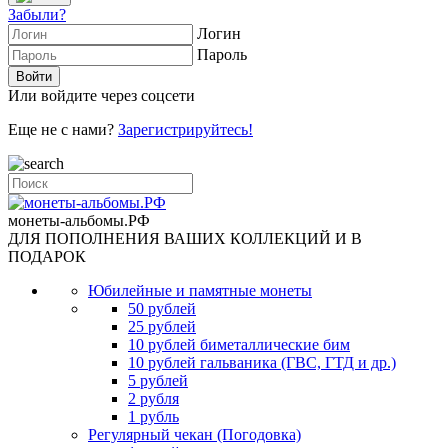
Забыли?
Логин
Пароль
Или войдите через соцсети
Еще не с нами?
Зарегистрируйтесь!
монеты-альбомы.РФ
ДЛЯ ПОПОЛНЕНИЯ ВАШИХ КОЛЛЕКЦИЙ И В
ПОДАРОК
Юбилейные и памятные монеты
50 рублей
25 рублей
10 рублей биметаллические бим
10 рублей гальваника (ГВС, ГТД и др.)
5 рублей
2 рубля
1 рубль
Регулярный чекан (Погодовка)