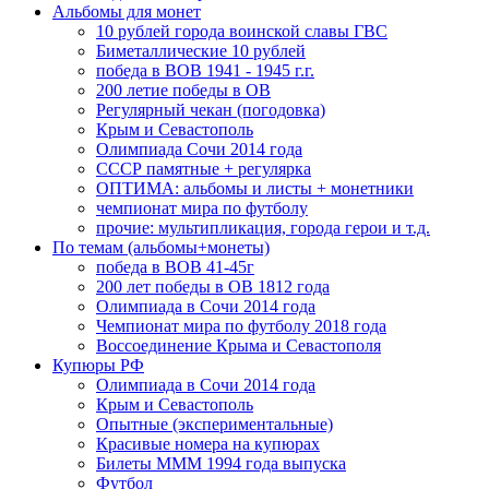
Альбомы для монет
10 рублей города воинской славы ГВС
Биметаллические 10 рублей
победа в ВОВ 1941 - 1945 г.г.
200 летие победы в ОВ
Регулярный чекан (погодовка)
Крым и Севастополь
Олимпиада Сочи 2014 года
СССР памятные + регулярка
ОПТИМА: альбомы и листы + монетники
чемпионат мира по футболу
прочие: мультипликация, города герои и т.д.
По темам (альбомы+монеты)
победа в ВОВ 41-45г
200 лет победы в ОВ 1812 года
Олимпиада в Сочи 2014 года
Чемпионат мира по футболу 2018 года
Воссоединение Крыма и Севастополя
Купюры РФ
Олимпиада в Сочи 2014 года
Крым и Севастополь
Опытные (экспериментальные)
Красивые номера на купюрах
Билеты МММ 1994 года выпуска
Футбол