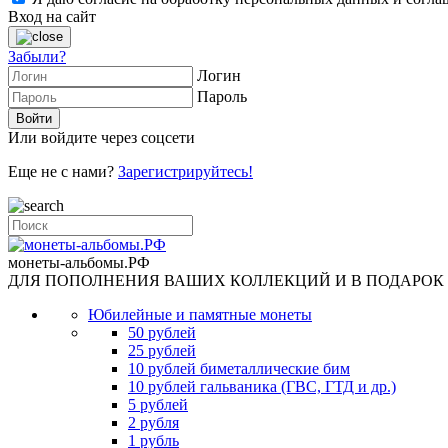
Вход на сайт
Забыли?
Логин
Пароль
Или войдите через соцсети
Еще не с нами?
Зарегистрируйтесь!
монеты-альбомы.РФ
ДЛЯ ПОПОЛНЕНИЯ ВАШИХ КОЛЛЕКЦИЙ И В ПОДАРОК
Юбилейные и памятные монеты
50 рублей
25 рублей
10 рублей биметаллические бим
10 рублей гальваника (ГВС, ГТД и др.)
5 рублей
2 рубля
1 рубль