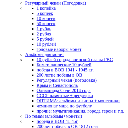
Регулярный чекан (Погодовка)
1 копейка
5 копеек
10 копеек
50 копеек
1 рубль
2 рубля
5 рублей
10 рублей
годовые наборы монет
Альбомы для монет
10 рублей города воинской славы ГВС
Биметаллические 10 рублей
победа в ВОВ 1941 - 1945 г.г.
200 летие победы в ОВ
Регулярный чекан (погодовка)
Крым и Севастополь
Олимпиада Сочи 2014 года
СССР памятные + регулярка
ОПТИМА: альбомы и листы + монетники
чемпионат мира по футболу
прочие: мультипликация, города герои и т.д.
По темам (альбомы+монеты)
победа в ВОВ 41-45г
200 лет победы в ОВ 1812 года