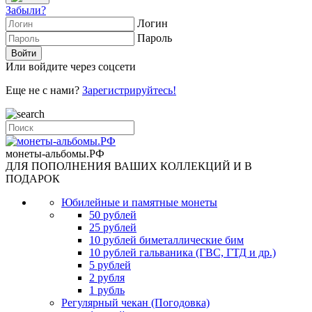
Забыли?
Логин
Пароль
Или войдите через соцсети
Еще не с нами?
Зарегистрируйтесь!
монеты-альбомы.РФ
ДЛЯ ПОПОЛНЕНИЯ ВАШИХ КОЛЛЕКЦИЙ И В
ПОДАРОК
Юбилейные и памятные монеты
50 рублей
25 рублей
10 рублей биметаллические бим
10 рублей гальваника (ГВС, ГТД и др.)
5 рублей
2 рубля
1 рубль
Регулярный чекан (Погодовка)