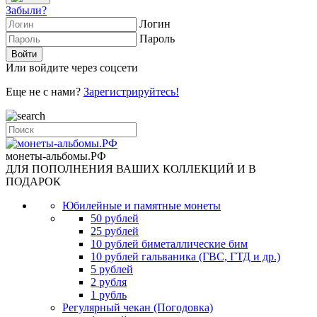
Забыли?
Логин
Пароль
Или войдите через соцсети
Еще не с нами?
Зарегистрируйтесь!
монеты-альбомы.РФ
ДЛЯ ПОПОЛНЕНИЯ ВАШИХ КОЛЛЕКЦИЙ И В
ПОДАРОК
Юбилейные и памятные монеты
50 рублей
25 рублей
10 рублей биметаллические бим
10 рублей гальваника (ГВС, ГТД и др.)
5 рублей
2 рубля
1 рубль
Регулярный чекан (Погодовка)