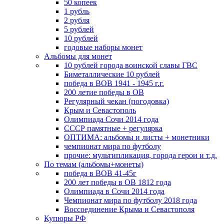
50 копеек
1 рубль
2 рубля
5 рублей
10 рублей
годовые наборы монет
Альбомы для монет
10 рублей города воинской славы ГВС
Биметаллические 10 рублей
победа в ВОВ 1941 - 1945 г.г.
200 летие победы в ОВ
Регулярный чекан (погодовка)
Крым и Севастополь
Олимпиада Сочи 2014 года
СССР памятные + регулярка
ОПТИМА: альбомы и листы + монетники
чемпионат мира по футболу
прочие: мультипликация, города герои и т.д.
По темам (альбомы+монеты)
победа в ВОВ 41-45г
200 лет победы в ОВ 1812 года
Олимпиада в Сочи 2014 года
Чемпионат мира по футболу 2018 года
Воссоединение Крыма и Севастополя
Купюры РФ