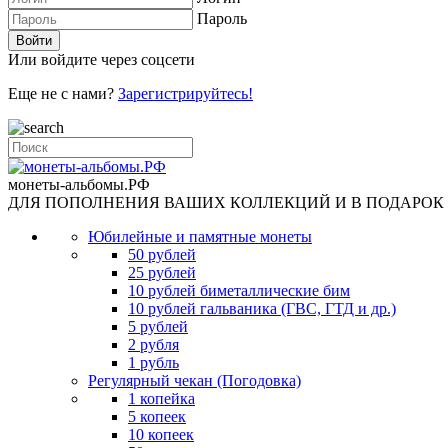
Пароль
Или войдите через соцсети
Еще не с нами?
Зарегистрируйтесь!
монеты-альбомы.РФ
ДЛЯ ПОПОЛНЕНИЯ ВАШИХ КОЛЛЕКЦИЙ И В ПОДАРОК
Юбилейные и памятные монеты
50 рублей
25 рублей
10 рублей биметаллические бим
10 рублей гальваника (ГВС, ГТД и др.)
5 рублей
2 рубля
1 рубль
Регулярный чекан (Погодовка)
1 копейка
5 копеек
10 копеек