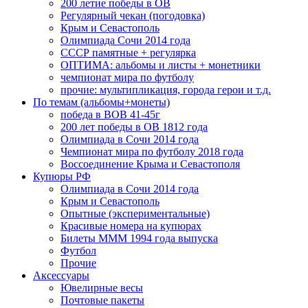
200 летие победы в ОВ
Регулярный чекан (погодовка)
Крым и Севастополь
Олимпиада Сочи 2014 года
СССР памятные + регулярка
ОПТИМА: альбомы и листы + монетники
чемпионат мира по футболу
прочие: мультипликация, города герои и т.д.
По темам (альбомы+монеты)
победа в ВОВ 41-45г
200 лет победы в ОВ 1812 года
Олимпиада в Сочи 2014 года
Чемпионат мира по футболу 2018 года
Воссоединение Крыма и Севастополя
Купюры РФ
Олимпиада в Сочи 2014 года
Крым и Севастополь
Опытные (экспериментальные)
Красивые номера на купюрах
Билеты МММ 1994 года выпуска
Футбол
Прочие
Аксессуары
Ювелирные весы
Почтовые пакеты