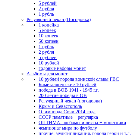
5 рублей
2 рубля
1 рубль
Регулярный чекан (Погодовка)
1 копейка
5 копеек
10 копеек
50 копеек
1 рубль
2 рубля
5 рублей
10 рублей
годовые наборы монет
Альбомы для монет
10 рублей города воинской славы ГВС
Биметаллические 10 рублей
победа в ВОВ 1941 - 1945 г.г.
200 летие победы в ОВ
Регулярный чекан (погодовка)
Крым и Севастополь
Олимпиада Сочи 2014 года
СССР памятные + регулярка
ОПТИМА: альбомы и листы + монетники
чемпионат мира по футболу
прочие: мультипликация, города герои и т.д.