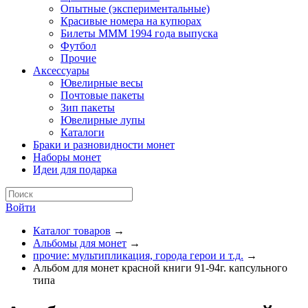
Опытные (экспериментальные)
Красивые номера на купюрах
Билеты МММ 1994 года выпуска
Футбол
Прочие
Аксессуары
Ювелирные весы
Почтовые пакеты
Зип пакеты
Ювелирные лупы
Каталоги
Браки и разновидности монет
Наборы монет
Идеи для подарка
Войти
Каталог товаров
→
Альбомы для монет
→
прочие: мультипликация, города герои и т.д.
→
Альбом для монет красной книги 91-94г. капсульного
типа