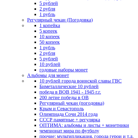
5 рублей
2 рубля
1 рубль
Регулярный чекан (Погодовка)
1 копейка
5 копеек
10 копеек
50 копеек
1 рубль
2 рубля
5 рублей
10 рублей
годовые наборы монет
Альбомы для монет
10 рублей города воинской славы ГВС
Биметаллические 10 рублей
победа в ВОВ 1941 - 1945 г.г.
200 летие победы в ОВ
Регулярный чекан (погодовка)
Крым и Севастополь
Олимпиада Сочи 2014 года
СССР памятные + регулярка
ОПТИМА: альбомы и листы + монетники
чемпионат мира по футболу
прочие: мультипликация, города герои и т.д.