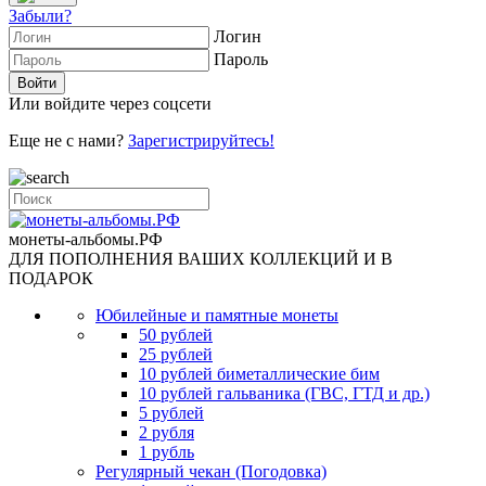
Забыли?
Логин
Пароль
Или войдите через соцсети
Еще не с нами?
Зарегистрируйтесь!
монеты-альбомы.РФ
ДЛЯ ПОПОЛНЕНИЯ ВАШИХ КОЛЛЕКЦИЙ И В
ПОДАРОК
Юбилейные и памятные монеты
50 рублей
25 рублей
10 рублей биметаллические бим
10 рублей гальваника (ГВС, ГТД и др.)
5 рублей
2 рубля
1 рубль
Регулярный чекан (Погодовка)