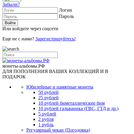
Забыли?
Логин
Пароль
Или войдите через соцсети
Еще не с нами?
Зарегистрируйтесь!
монеты-альбомы.РФ
ДЛЯ ПОПОЛНЕНИЯ ВАШИХ КОЛЛЕКЦИЙ И В
ПОДАРОК
Юбилейные и памятные монеты
50 рублей
25 рублей
10 рублей биметаллические бим
10 рублей гальваника (ГВС, ГТД и др.)
5 рублей
2 рубля
1 рубль
Регулярный чекан (Погодовка)