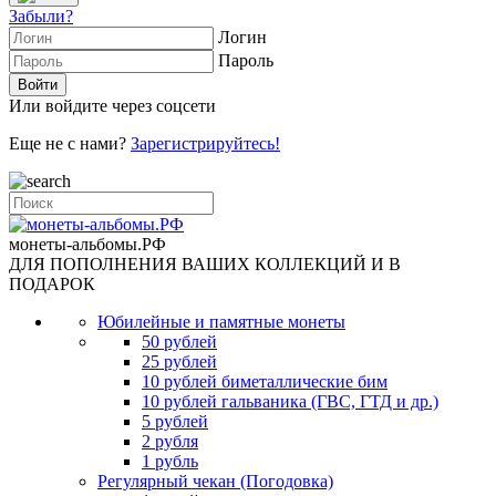
Забыли?
Логин
Пароль
Или войдите через соцсети
Еще не с нами?
Зарегистрируйтесь!
монеты-альбомы.РФ
ДЛЯ ПОПОЛНЕНИЯ ВАШИХ КОЛЛЕКЦИЙ И В
ПОДАРОК
Юбилейные и памятные монеты
50 рублей
25 рублей
10 рублей биметаллические бим
10 рублей гальваника (ГВС, ГТД и др.)
5 рублей
2 рубля
1 рубль
Регулярный чекан (Погодовка)