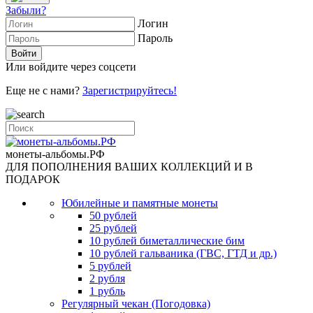
Забыли?
Логин
Пароль
Или войдите через соцсети
Еще не с нами?
Зарегистрируйтесь!
монеты-альбомы.РФ
ДЛЯ ПОПОЛНЕНИЯ ВАШИХ КОЛЛЕКЦИЙ И В
ПОДАРОК
Юбилейные и памятные монеты
50 рублей
25 рублей
10 рублей биметаллические бим
10 рублей гальваника (ГВС, ГТД и др.)
5 рублей
2 рубля
1 рубль
Регулярный чекан (Погодовка)