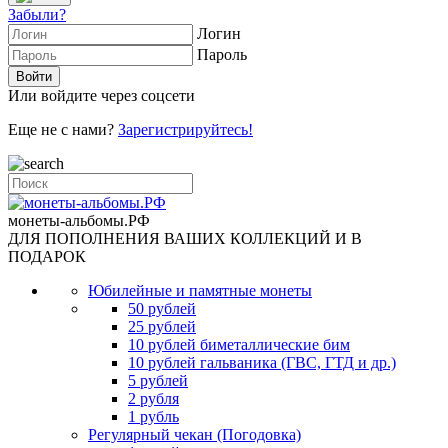
Забыли?
Логин
Пароль
Или войдите через соцсети
Еще не с нами?
Зарегистрируйтесь!
монеты-альбомы.РФ
ДЛЯ ПОПОЛНЕНИЯ ВАШИХ КОЛЛЕКЦИЙ И В
ПОДАРОК
Юбилейные и памятные монеты
50 рублей
25 рублей
10 рублей биметаллические бим
10 рублей гальваника (ГВС, ГТД и др.)
5 рублей
2 рубля
1 рубль
Регулярный чекан (Погодовка)